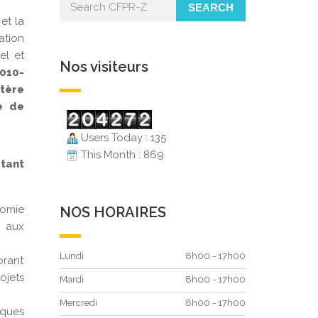
SEARCH
et la
ation
el et
Nos visiteurs
010-
tère
e de
Users Today : 135
This Month : 869
tant
nomie
NOS HORAIRES
n aux
Lundi
8h00 - 17h00
orant
ojets
Mardi
8h00 - 17h00
Mercredi
8h00 - 17h00
iques