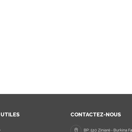
 UTILES
CONTACTEZ-NOUS
A
BP: 510 Ziniaré - Burkina F