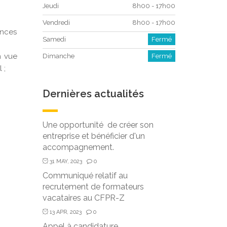
Jeudi
8h00 - 17h00
Vendredi
8h00 - 17h00
ences
Samedi
Fermé
n vue
Dimanche
Fermé
 ;
Dernières actualités
Une opportunité de créer son
entreprise et bénéficier d'un
accompagnement.
31 MAY, 2023
0
Communiqué relatif au
recrutement de formateurs
vacataires au CFPR-Z
13 APR, 2023
0
Appel à candidature