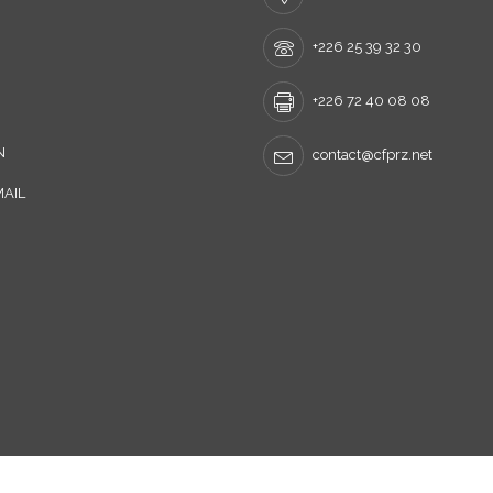
+226 25 39 32 30
+226 72 40 08 08
N
contact@cfprz.net
AIL