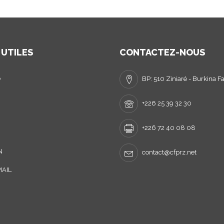
 UTILES
CONTACTEZ-NOUS
A
BP: 510 Ziniaré - Burkina F
+226 25 39 32 30
+226 72 40 08 08
N
contact@cfprz.net
AIL