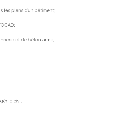
s les plans d’un bâtiment;
UTOCAD;
onnerie et de béton armé;
énie civil;