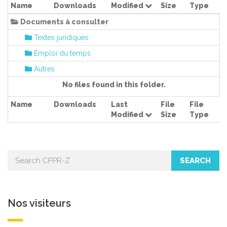
E
Name
Downloads
Modified
Size
Type
N
A
Documents à consulter
V
I
Textes juridiques
G
A
Emploi du temps
T
I
Autres
O
N
No files found in this folder.
Name
Downloads
Last
File
File
Modified
Size
Type
SEARCH
Nos visiteurs