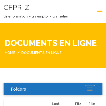
CFPR-Z
Une formation – un emploi – un metier
DOCUMENTS EN LIGNE
HOME
DOCUMENTS EN LIGNE
Folders
T
O
G
G
L
Last
File
File