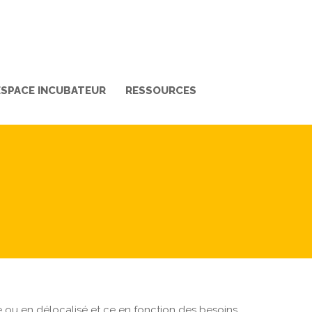
ESPACE INCUBATEUR
RESSOURCES
te ou en délocalisé et ce en fonction des besoins