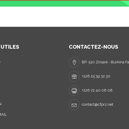
 UTILES
CONTACTEZ-NOUS
A
BP: 510 Ziniaré - Burkina F
+226 25 39 32 30
+226 72 40 08 08
N
contact@cfprz.net
AIL