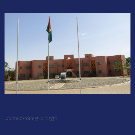
[contact-form-7 id=”193″]